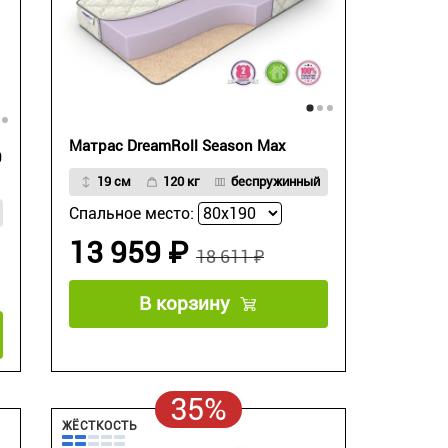
Матрас DreamRoll Season Max
0
19 см
120 кг
беспружинный
Спальное место:
13 959 ₽
18 611 ₽
В корзину
35%
ЖЁСТКОСТЬ