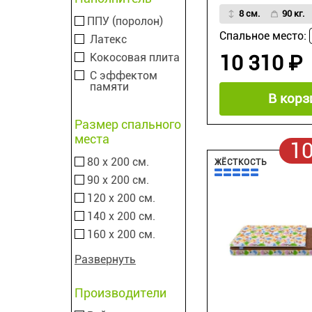
8 см.
90 кг.
ППУ (поролон)
Спальное место:
Латекс
Кокосовая плита
10 310 ₽
С эффектом
памяти
В корз
Размер спального
места
1
80 х 200 см.
ЖЁСТКОСТЬ
90 х 200 см.
120 х 200 см.
140 х 200 см.
160 х 200 см.
Развернуть
Производители