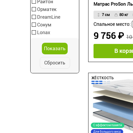
Райтон
Матрас ProSon Л
Орматек
7 см
80 кг
DreamLine
Спальное место:
Сонум
Lonax
9 756 ₽
10
В корз
Сбросить
ЖЁСТКОСТЬ
С эффектом памяти
Для большого веса