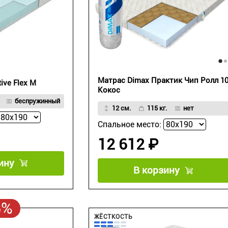
Матрас Dimax Практик Чип Ролл 1
ive Flex M
Кокос
беспружинный
12 см.
115 кг.
нет
Спальное место:
12 612 ₽
ину
В корзину
5%
ЖЁСТКОСТЬ