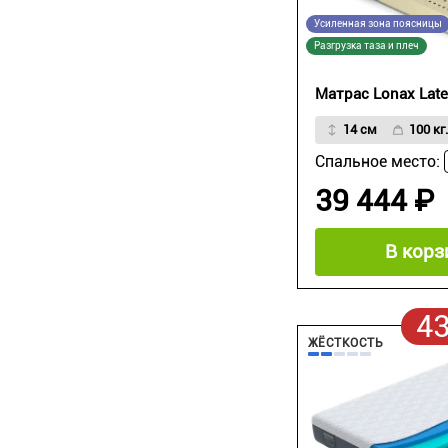
Усиленная зона поясницы
Разгрузка таза и плеч
Матрас Lonax Late
14 см
100 кг.
Спальное место:
39 444 ₽
В корз
4
ЖЁСТКОСТЬ