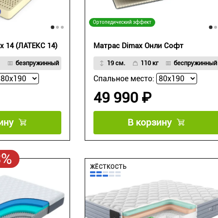
Ортопедический эффект
x 14 (ЛАТЕКС 14)
Матрас Dimax Онли Софт
безпружинный
19 см.
110 кг
беспружинный
Спальное место:
49 990 ₽
ину
В корзину
3%
ЖЁСТКОСТЬ