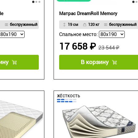
le
Матрас DreamRoll Memory
беспружинный
19 см
120 кг
беспружинный
Спальное место:
17 658 ₽
23 544 ₽
ину
В корзину
ЖЁСТКОСТЬ