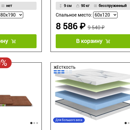
нет
9 см
90 кг
бесспружинный
Спальное место:
8 586 ₽
9 540 ₽
ину
В корзину
0%
ЖЁСТКОСТЬ
Для большого веса