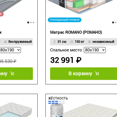
ой
Охлаждающий гелевый
x
Матрас ROMANO (РОМАНО)
беспружинный
31 см
150 кг
независимый
Спальное место:
32 991 ₽
85 530 ₽
ину
В корзину
ЖЁСТКОСТЬ