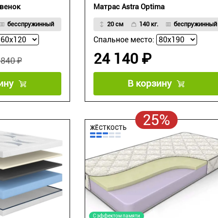
ьвенок
Матрас Astra Optima
бесспружинный
20 см
140 кг.
беспружинный
Спальное место:
24 140 ₽
 840 ₽
ину
В корзину
25%
ЖЁСТКОСТЬ
С эффектом памяти