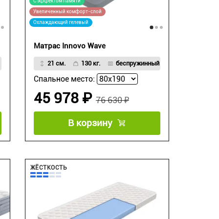
С эффектом памяти
Увеличенный комфорт-слой
Охлаждающий гелевый
Матрас Innovo Wave
21 см.
130 кг.
беспружинный
Спальное место:
45 978 ₽
76 630 ₽
В корзину
ЖЁСТКОСТЬ