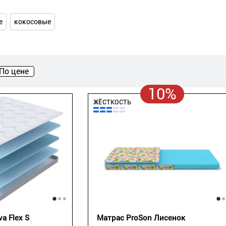
е
кокосовые
По цене
10%
ЖЁСТКОСТЬ
a Flex S
Матрас ProSon Лисенок