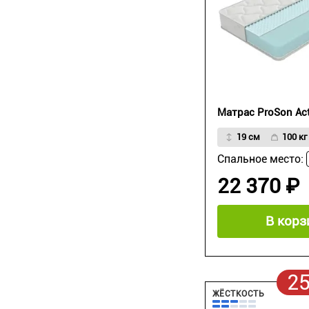
Матрас ProSon Act
19 см
100 кг
Спальное место:
22 370 ₽
В корз
2
ЖЁСТКОСТЬ