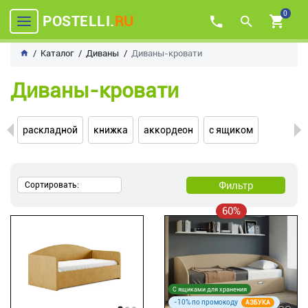
0
POSTELLI.
RU
Каталог
Диваны
Диваны-кровати
Диваны-кровати
раскладной
книжка
аккордеон
с ящиком
Фильтр
Сортировать:
60%
С ящиками для хранения
-10% по промокоду
АЗБУКА