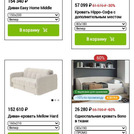
154 340 ₽
57 099 ₽
81 570 ₽
-30%
Диван Easy Home Middle
Кровать Hippo-Софа с
дополнительным местом
В корзину
В корзину
60%
С ящиками для хранения
-10% по промокоду
АЗБУКА
152 610 ₽
26 280 ₽
65 700 ₽
-60%
Односпальная кровать Bono
Диван-кровать Mellow Hard
в ткани