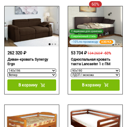
60%
С ящиками для хранения
Современный стиль
-10% по промокоду
АЗБУКА
262 320 ₽
53 704 ₽
134 260 ₽
-60%
Односпальная кровать
Диван-кровать Synergy
тахта Lancaster 1 с ПМ
Ergo
В корзину
В корзину