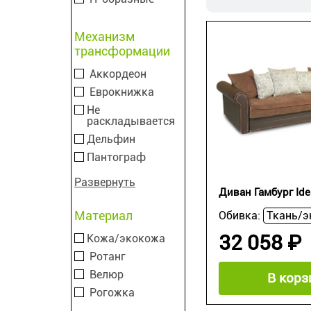
Механизм
трансформации
Аккордеон
Еврокнижка
Не
раскладывается
Дельфин
Пантограф
Развернуть
Диван Гамбург Ide
Материал
Обивка:
32 058 ₽
Кожа/экокожа
Ротанг
Велюр
В корз
Рогожка