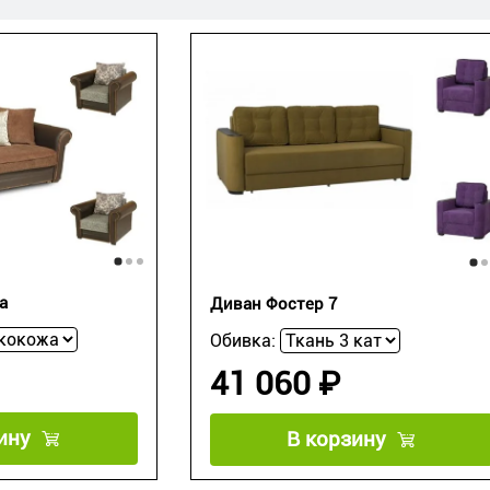
a
Диван Фостер 7
Обивка:
41 060 ₽
ину
В корзину