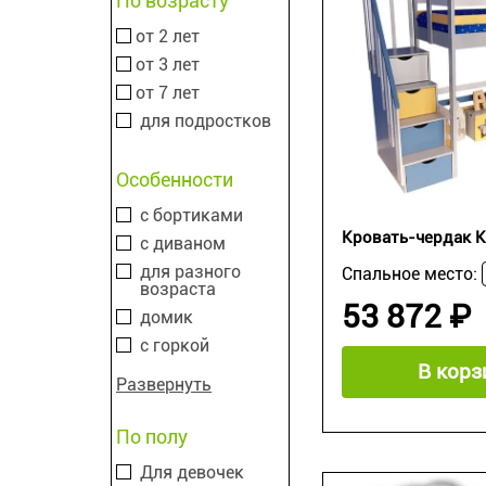
По возрасту
от 2 лет
от 3 лет
от 7 лет
для подростков
Особенности
с бортиками
Кровать-чердак К
с диваном
для разного
Спальное место:
возраста
53 872 ₽
домик
с горкой
В корз
Развернуть
По полу
Для девочек