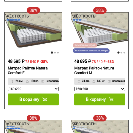
38%
38%
ЖЁСТКОСТЬ
ЖЁСТКОСТЬ
Усиленные края
Усиленная зона поясницы
48 695 ₽
48 695 ₽
78 540 ₽
-38%
78 540 ₽
-38%
Матрас Райтон Natura
Матрас Райтон Natura
Comfort F
Comfort M
24 см.
130 кг.
независимый
24 см.
130 кг.
независимый
В корзину
В корзину
38%
38%
ЖЁСТКОСТЬ
ЖЁСТКОСТЬ