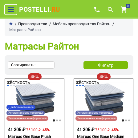
0
POSTELLI.
RU
Производители
Мебель производителя Райтон
Матрасы Райтон
Матрасы Райтон
Фильтр
Сортировать:
45%
45%
ЖЁСТКОСТЬ
ЖЁСТКОСТЬ
Для большого веса
Усиленная зона поясницы
Усиленная зона поясницы
Увеличенный комфорт-слой
Увеличенный комфорт-слой
41 305 ₽
41 305 ₽
75 100 ₽
-45%
75 100 ₽
-45%
Матрас One Base Plush
Матрас One Base Medium