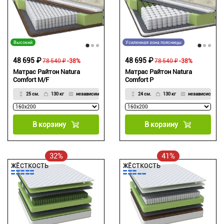
Высокий
Усиленная зона поясницы
48 695 ₽
48 695 ₽
78 540 ₽
-38%
78 540 ₽
-38%
Матрас Райтон Natura
Матрас Райтон Natura
Comfort M/F
Comfort P
25 см.
130 кг
независимый
24 см.
130 кг
независисмый
В корзину
В корзину
32%
41%
ЖЁСТКОСТЬ
ЖЁСТКОСТЬ