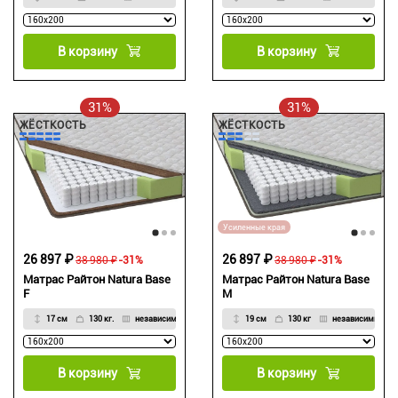
В корзину
В корзину
31%
31%
ЖЁСТКОСТЬ
ЖЁСТКОСТЬ
Усиленные края
26 897 ₽
26 897 ₽
38 980 ₽
-31%
38 980 ₽
-31%
Матрас Райтон Natura Base
Матрас Райтон Natura Base
F
M
17 см
130 кг.
независимый
19 см
130 кг
независимый
В корзину
В корзину