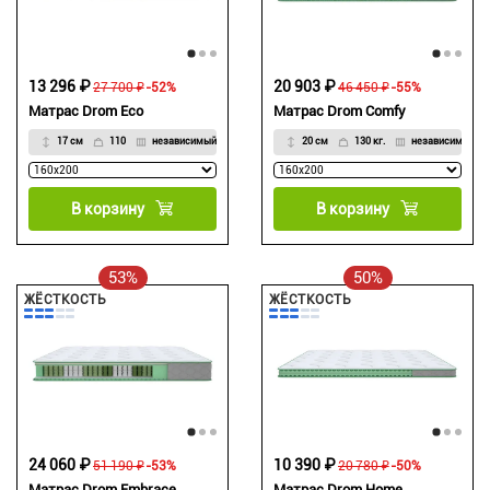
13 296 ₽
20 903 ₽
27 700 ₽
-52%
46 450 ₽
-55%
Матрас Drom Eco
Матрас Drom Comfy
17 см
110
независимый
20 см
130 кг.
независимый П
В корзину
В корзину
53%
50%
ЖЁСТКОСТЬ
ЖЁСТКОСТЬ
24 060 ₽
10 390 ₽
51 190 ₽
-53%
20 780 ₽
-50%
Матрас Drom Embrace
Матрас Drom Home