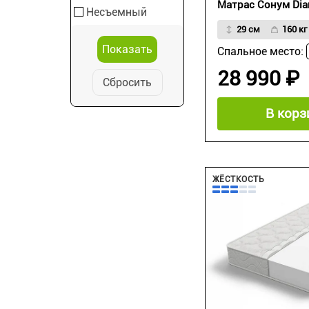
Матрас Сонум Dian
Несъемный
29 см
160 кг
Спальное место:
28 990 ₽
Сбросить
В корз
ЖЁСТКОСТЬ