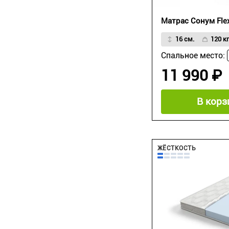
Матрас Сонум Fle
16 см.
120 кг
Спальное место:
11 990 ₽
В корз
ЖЁСТКОСТЬ