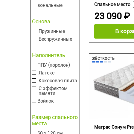
Спальное место:
зональные
23 090 ₽
Основа
В корз
Пружинные
Беспружинные
Наполнитель
ЖЁСТКОСТЬ
ППУ (поролон)
Латекс
Кокосовая плита
С эффектом
памяти
Войлок
Размер спального
места
Матрас Сонум Pre
60 х 120 см