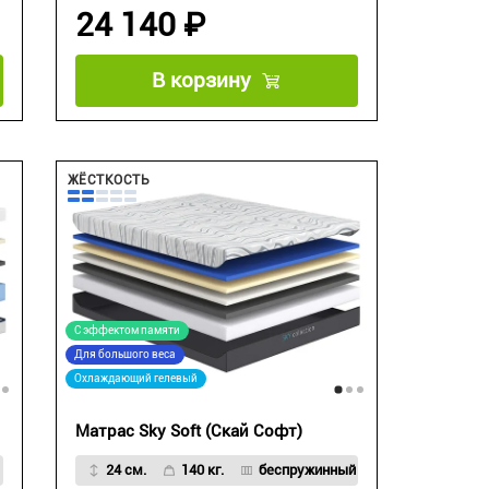
24 140 ₽
В корзину
ЖЁСТКОСТЬ
С эффектом памяти
Для большого веса
Охлаждающий гелевый
Матрас Sky Soft (Скай Софт)
24 см.
140 кг.
беспружинный