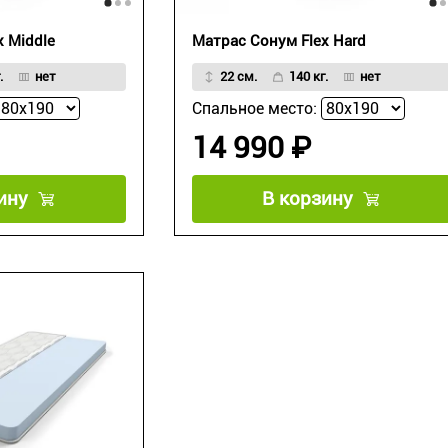
x Middle
Матрас Сонум Flex Hard
.
нет
22 см.
140 кг.
нет
Спальное место:
14 990 ₽
ину
В корзину