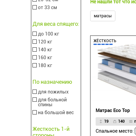
Не нашли тот что и
от 33 см
матрасы
Для веса спящего:
до 100 кг
120 кг
ЖЁСТКОСТЬ
140 кг
160 кг
180 кг
По назначению
для пожилых
для больной
спины
Матрас Eco Top
на большой вес
19
140
Жесткость 1-й
Спальное место:
стороны