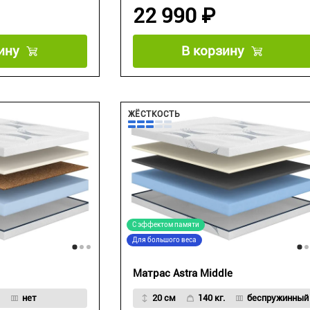
22 990 ₽
ину
В корзину
ЖЁСТКОСТЬ
С эффектом памяти
Для большого веса
Матрас Astra Middle
нет
20 см
140 кг.
беспружинный