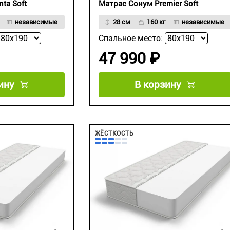
ta Soft
Матрас Сонум Premier Soft
независимые
28 см
160 кг
независимые
Спальное место:
47 990 ₽
ину
В корзину
ЖЁСТКОСТЬ