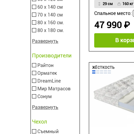
29 см
160 кг
60 х 140 см
Спальное место:
70 х 140 см
47 990 ₽
80 х 160 см.
80 х 180 см.
В корз
Развернуть
Производители
Райтон
ЖЁСТКОСТЬ
Орматек
DreamLine
Мир Матрасов
Сонум
Развернуть
Чехол
Съемный