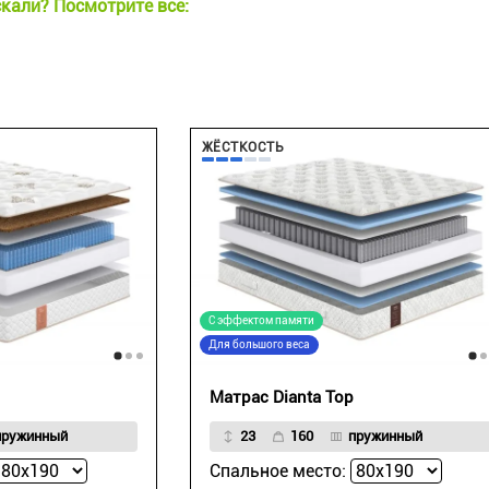
скали? Посмотрите все:
ЖЁСТКОСТЬ
С эффектом памяти
Для большого веса
Матрас Dianta Top
пружинный
23
160
пружинный
Спальное место: