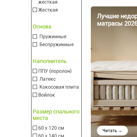
жесткая
Жесткая
Лучшие недор
матрасы 202
Основа
Пружинные
Беспружинные
Наполнитель
ППУ (поролон)
Латекс
Кокосовая плита
Войлок
Размер спального
места
60 х 120 см
Читать →
60 х 140 см