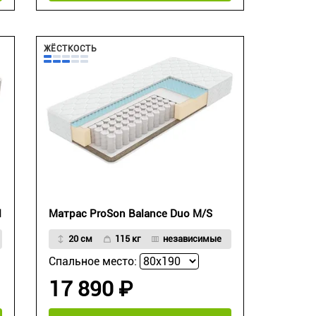
ЖЁСТКОСТЬ
l
Матрас ProSon Balance Duo M/S
20 см
115 кг
независимые
Спальное место:
17 890 ₽