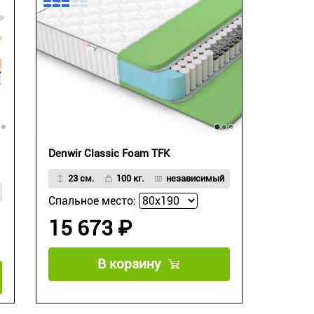
Denwir Classic Foam TFK
23 см.
100 кг.
независимый
Спальное место:
15 673 ₽
В корзину