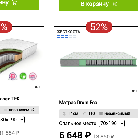
ину
В корзину
0%
52%
ЖЁСТКОСТЬ
sage TFK
Матрас Drom Eco
независимый
17 см
110
независимый
Спальное место:
31 554 ₽
6 648 ₽
13 850 ₽