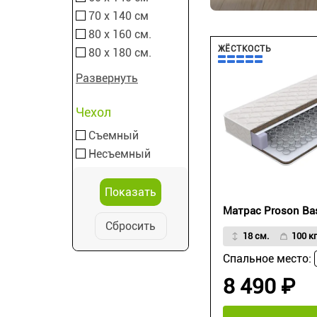
70 х 140 см
80 х 160 см.
ЖЁСТКОСТЬ
80 х 180 см.
Развернуть
Чехол
Съемный
Несъемный
Матрас Proson Bas
Сбросить
18 см.
100 кг
Спальное место:
8 490 ₽