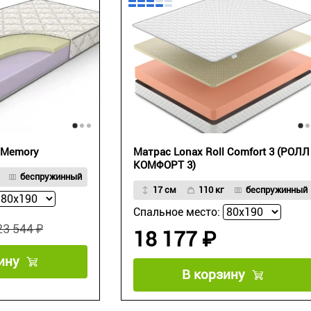
 Memory
Матрас Lonax Roll Comfort 3 (РОЛЛ
КОМФОРТ 3)
беспружинный
17 см
110 кг
беспружинный
Спальное место:
23 544 ₽
18 177 ₽
ину
В корзину