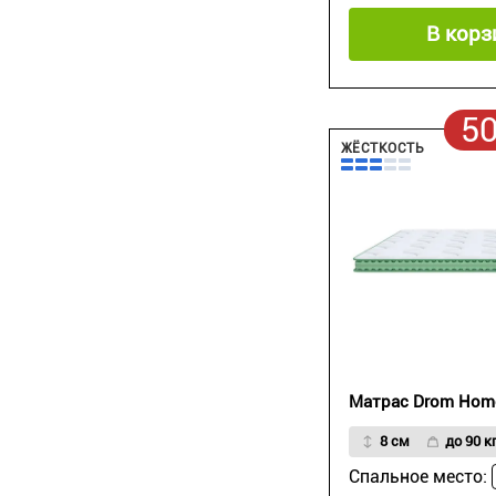
В корз
5
ЖЁСТКОСТЬ
Матрас Drom Hom
8 см
до 90 кг
Спальное место: