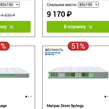
Спальное место:
9 170 ₽
14 830 ₽
ину
В корзину
1%
51%
ЖЁСТКОСТЬ
sage
Матрас Drom Springy