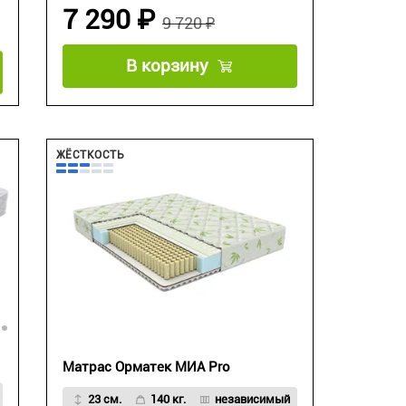
7 290 ₽
9 720 ₽
В корзину
ЖЁСТКОСТЬ
Матрас Орматек МИА Pro
23 см.
140 кг.
независимый