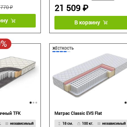
21 509 ₽
 770 ₽
ину
В корзину
0%
ЖЁСТКОСТЬ
ачный TFK
Матрас Classic EVS Flat
.
независимый
18 см.
100 кг.
независимый