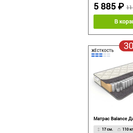
5 885 ₽
11
В корз
3
ЖЁСТКОСТЬ
Матрас Balance Д
17 см.
110 кг