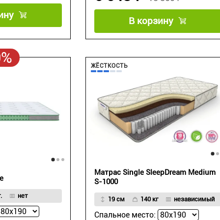
ину
В корзину
0%
ЖЁСТКОСТЬ
Матрас Single SleepDream Medium
e
S-1000
.
нет
19 см
140 кг
независимый
Спальное место: