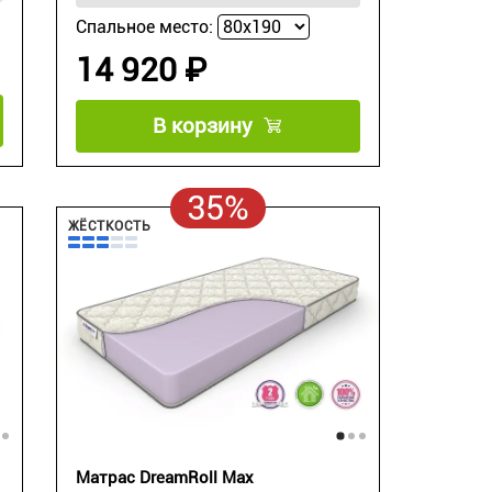
Спальное место:
14 920 ₽
В корзину
35%
ЖЁСТКОСТЬ
Матрас DreamRoll Max