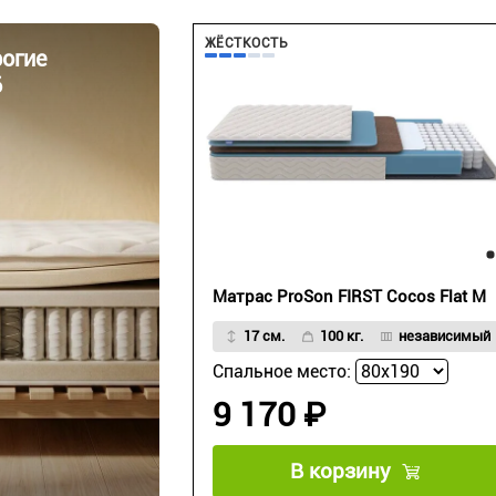
ЖЁСТКОСТЬ
огие
6
Матрас ProSon FIRST Cocos Flat M
17 см.
100 кг.
независимый
Спальное место:
9 170 ₽
В корзину