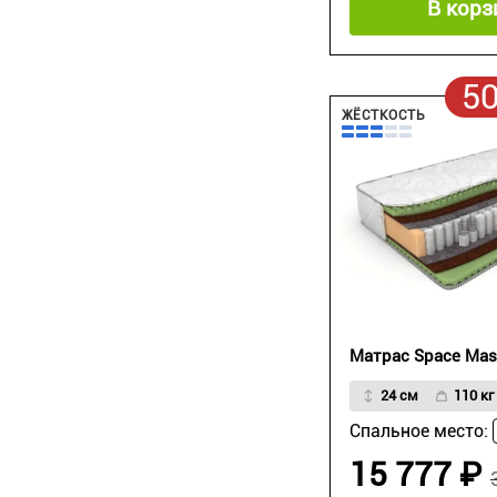
В корз
5
ЖЁСТКОСТЬ
Матрас Space Mas
24 см
110 кг
Спальное место:
15 777 ₽