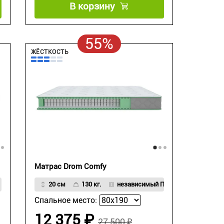
В корзину
55%
ЖЁСТКОСТЬ
Матрас Drom Comfy
20 см
130 кг.
независимый ПБ
Спальное место:
12 375 ₽
27 500 ₽