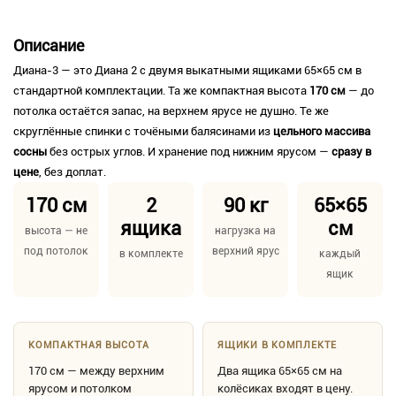
Описание
Диана-3 — это Диана 2 с двумя выкатными ящиками 65×65 см в
стандартной комплектации. Та же компактная высота
170 см
— до
потолка остаётся запас, на верхнем ярусе не душно. Те же
скруглённые спинки с точёными балясинами из
цельного массива
сосны
без острых углов. И хранение под нижним ярусом —
сразу в
цене
, без доплат.
170 см
2
90 кг
65×65
ящика
см
высота — не
нагрузка на
под потолок
верхний ярус
в комплекте
каждый
ящик
КОМПАКТНАЯ ВЫСОТА
ЯЩИКИ В КОМПЛЕКТЕ
170 см — между верхним
Два ящика 65×65 см на
ярусом и потолком
колёсиках входят в цену.