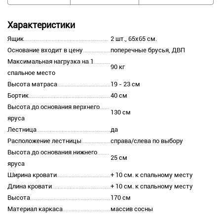
Характеристики
Ящик
2 шт., 65х65 см.
Основание входит в цену
поперечные брусья, ДВП
Максимальная нагрузка на 1
90 кг
спальное место
Высота матраса
19 - 23 см
Бортик
40 см
Высота до основания верхнего
130 см
яруса
Лестница
да
Расположение лестницы
справа/слева по выбору
Высота до основания нижнего
25 см
яруса
Ширина кровати
+ 10 см. к спальному месту
Длина кровати
+ 10 см. к спальному месту
Высота
170 см
Материал каркаса
массив сосны