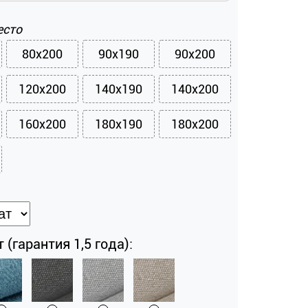
есто
80x200
90x190
90x200
120x200
140x190
140x200
160x200
180x190
180x200
 (гарантия 1,5 года):