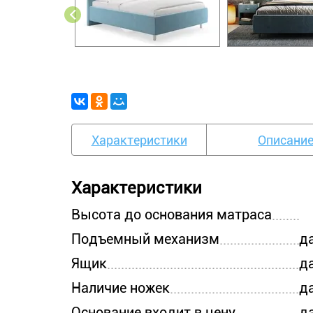
Характеристики
Описани
Характеристики
Высота до основания матраса
Подъемный механизм
д
Ящик
д
Наличие ножек
д
Основание входит в цену
д