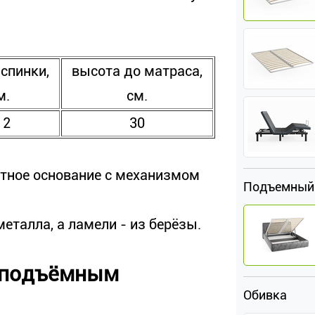
спинки,
высота до матраса,
м.
см.
12
30
атное основание с механизмом
Подъемный
еталла, а ламели - из берёзы.
с подъёмным
Обивка