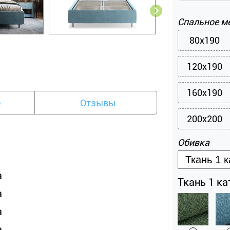
Спальное м
80x190
120x190
160x190
е
Отзывы
200x200
Обивка
а
Ткань 1 кат
а
а
а