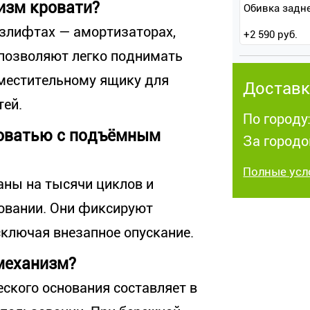
изм кровати?
Обивка задн
злифтах — амортизаторах,
+
2 590
руб.
 позволяют легко поднимать
вместительному ящику для
Доставк
тей.
По городу:
роватью с подъёмным
За городо
Полные усл
аны на тысячи циклов и
овании. Они фиксируют
сключая внезапное опускание.
механизм?
ского основания составляет в