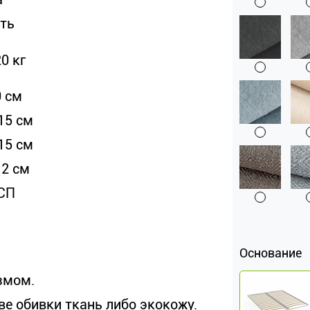
сть
0 кг
0 см
15 см
15 см
12 см
СП
Основание
змом.
ве обивки ткань либо экокожу.