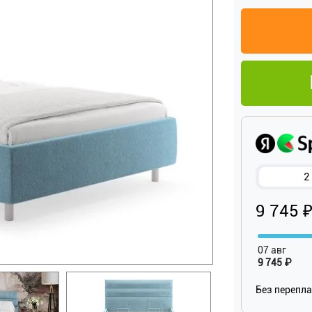
2
9 745 
07 авг
9 745 ₽
Без перепл