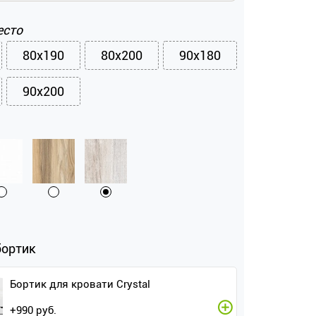
есто
80x190
80x200
90x180
90x200
бортик
Бортик для кровати Crystal
+
990
руб.