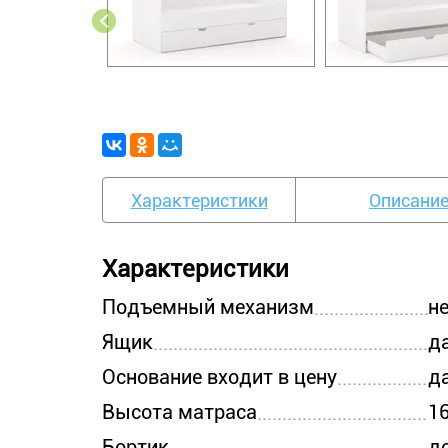
Характеристики
Описани
Характеристики
Подъемный механизм
н
Ящик
д
Основание входит в цену
д
Высота матраса
1
Бортик
д