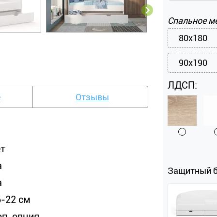
Спальное м
80x180
90x190
ЛДСП:
е
Отзывы
ет
а
Защитный 
а
6-22 см
оп. опция