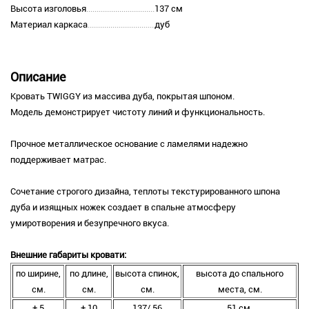
Высота изголовья
137 см
Материал каркаса
дуб
Описание
Кровать TWIGGY из массива дуба, покрытая шпоном.
Модель демонстрирует чистоту линий и функциональность.
Прочное металлическое основание с ламелями надежно
поддерживает матрас.
Сочетание строгого дизайна, теплоты текстурированного шпона
дуба и изящных ножек создает в спальне атмосферу
умиротворения и безупречного вкуса.
Внешние габариты кровати:
по ширине,
по длине,
высота спинок,
высота до спального
см.
см.
см.
места, см.
+ 5
+ 10
137/ 56
51 см.