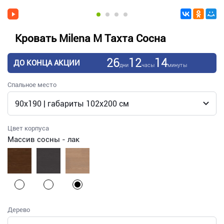
Кровать Milena М Тахта Сосна
26
12
14
ДО КОНЦА АКЦИИ
дни
часы
минуты
Спальное место
Цвет корпуса
Массив сосны - лак
Дерево