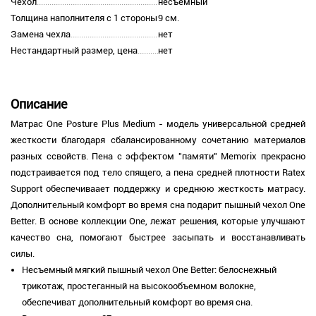
Чехол
несъемный
Толщина наполнителя с 1 стороны
9 см.
Замена чехла
нет
Нестандартный размер, цена
нет
Описание
Матрас One Posture Plus Medium - модель универсальной средней
жесткости благодаря сбалансированному сочетанию материалов
разных ссвойств. Пена с эффектом "памяти" Memorix прекрасно
подстраивается под тело спящего, а пена средней плотности Ratex
Support обеспечиваает поддержку и среднюю жесткость матрасу.
Дополнительный комфорт во время сна подарит пышный чехол One
Better. В основе коллекции One, лежат решения, которые улучшают
качество сна, помогают быстрее засыпать и восстанавливать
силы.
Несъемный мягкий пышный чехол One Better: белоснежный
трикотаж, простеганный на высокообъемном волокне,
обеспечиват дополнительный комфорт во время сна.