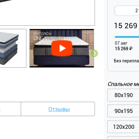
2
15 269
07 авг
15 269 ₽
Без перепл
Спальное м
80x190
е
Отзывы
90x195
120x200