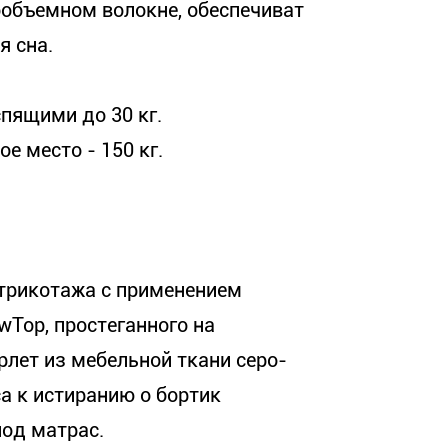
ообъемном волокне, обеспечиват
 сна.
пящими до 30 кг.
е место - 150 кг.
трикотажа с применением
wTop, простеганного на
рлет из мебельной ткани серо-
а к истиранию о бортик
под матрас.