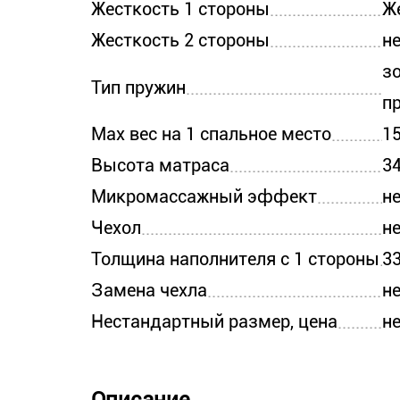
Жесткость 1 стороны
Ж
Жесткость 2 стороны
н
з
Тип пружин
п
Max вес на 1 спальное место
15
Высота матраса
34
Микромассажный эффект
н
Чехол
н
Толщина наполнителя с 1 стороны
33
Замена чехла
н
Нестандартный размер, цена
н