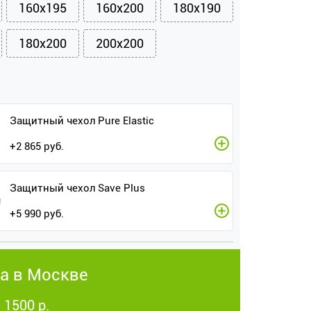
160x195
160x200
180x190
180x200
200x200
Защитный чехол Pure Elastic
+
2 865
руб.
Защитный чехол Save Plus
+
5 990
руб.
а в Москве
 1500 р.