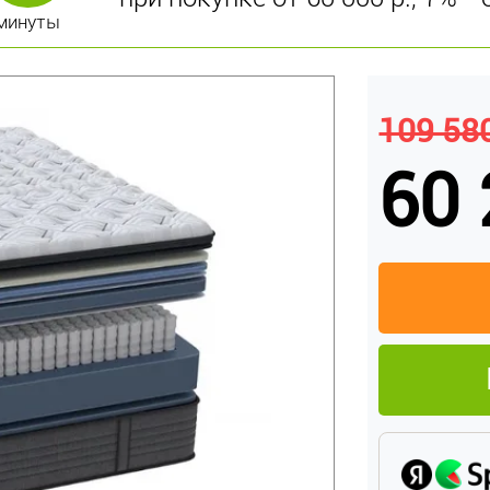
минуты
109 580
60 