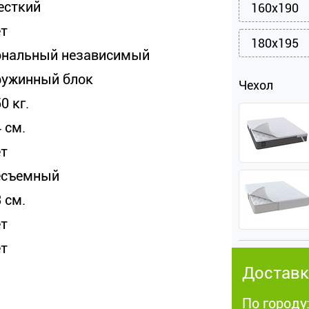
есткий
160x190
ет
180x195
ональный независимый
ружинный блок
Чехол
0 кг.
 см.
ет
есъемный
 см.
ет
ет
Доставк
По городу: