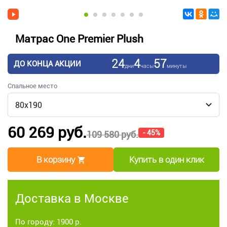
Матрас One Premier Plush
24
4
57
ДО КОНЦА АКЦИИ
дни
часы
минуты
Спальное место
60 269 руб.
- 45%
109 580 руб.
В корзину
Купить в один клик
Доставка в Москве
По городу: 1900 р.