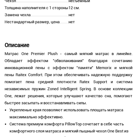
Чехол
несъемный
Толщина наполнителя с 1 стороны
12 см.
Замена чехла
нет
Нестандартный размер, цена
нет
Описание
Матрас One Premier Plush - самый мягкий матрас в линейке.
Обладает эффектом "обволакивания" благодаря сочетанию
инновационной пены с эффектом "памяти" Memorix и мягкой
пены Raitex Comfort. При этом обеспечивать надежную поддержку
помогает пена средней плотности Ratex Support и система
независимых пружин Zoned Intelligent Spring. В основе коллекции
One, лежат решения, которые улучшают качество сна, помогают
быстрее засыпать и восстанавливать силы.
Укрепленые края позволяют использовать площать матраса
максиимально эффективно.
Система премиум комфорта PillowTop сочетает в себе часть
комфортного слоя матраса и мягкий пышный чехол One Best из