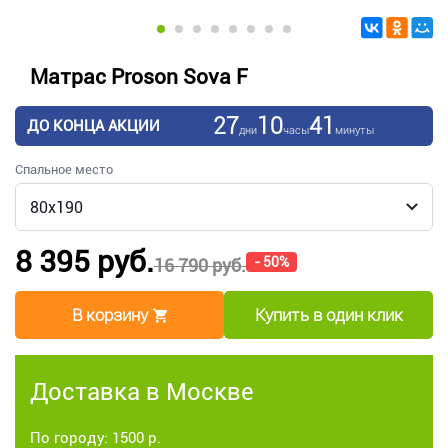
Матрас Proson Sova F
27
10
41
ДО КОНЦА АКЦИИ
дни
часы
минуты
Спальное место
8 395 руб.
- 50%
16 790 руб.
В корзину
Купить в один клик
Доставка в Москве
По городу: 1500 р.