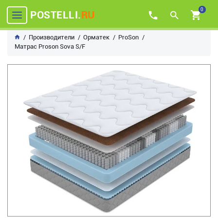
0
POSTELLI.
RU
Производители
Орматек
ProSon
Матрас Proson Sova S/F