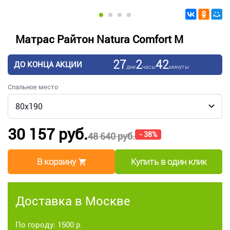
Матрас Райтон Natura Comfort M
27
2
42
ДО КОНЦА АКЦИИ
дни
часы
минуты
Спальное место
30 157 руб.
- 38%
48 640 руб.
В корзину
Купить в один клик
Доставка в Москве
По городу: 1500 р.