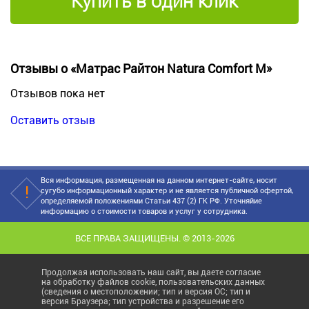
Купить в один клик
Отзывы о «Матрас Райтон Natura Comfort M»
Отзывов пока нет
Оставить отзыв
Вся информация, размещенная на данном интернет-сайте, носит
сугубо информационный характер и не является публичной офертой,
определяемой положениями Статьи 437 (2) ГК РФ. Уточняйие
информацию о стоимости товаров и услуг у сотрудника.
ВСЕ ПРАВА ЗАЩИЩЕНЫ. © 2013-2026
Продолжая использовать наш сайт, вы даете согласие
на обработку файлов cookie, пользовательских данных
(сведения о местоположении; тип и версия ОС; тип и
версия Браузера; тип устройства и разрешение его