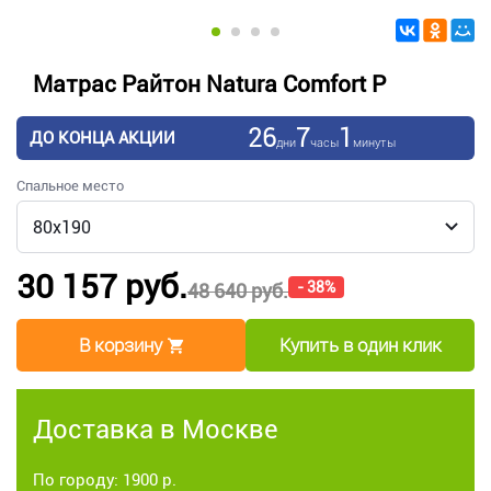
Матрас Райтон Natura Comfort P
26
7
1
ДО КОНЦА АКЦИИ
дни
часы
минуты
Спальное место
30 157 руб.
- 38%
48 640 руб.
В корзину
Купить в один клик
Доставка в Москве
По городу: 1900 р.