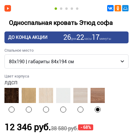
Односпальная кровать Этюд софа
26
22
17
ДО КОНЦА АКЦИИ
дни
часы
минуты
Спальное место
Цвет корпуса
ЛДСП
12 346 руб.
- 68%
38 580 руб.