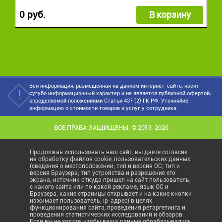
0 руб.
В корзину
Вся информация, размещенная на данном интернет-сайте, носит
сугубо информационный характер и не является публичной офертой,
определяемой положениями Статьи 437 (2) ГК РФ. Уточняйие
информацию о стоимости товаров и услуг у сотрудника.
ВСЕ ПРАВА ЗАЩИЩЕНЫ. © 2013-2026
Продолжая использовать наш сайт, вы даете согласие
на обработку файлов cookie, пользовательских данных
(сведения о местоположении; тип и версия ОС; тип и
версия Браузера; тип устройства и разрешение его
экрана; источник откуда пришел на сайт пользователь;
с какого сайта или по какой рекламе; язык ОС и
Браузера; какие страницы открывает и на какие кнопки
нажимает пользователь; ip-адрес) в целях
функционирования сайта, проведения ретаргетинга и
проведения статистических исследований и обзоров.
Если вы не хотите, чтобы ваши данные обрабатывались,