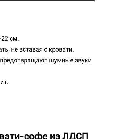
22 см.
ь, не вставая с кровати.
 предотвращают шумные звуки
ит.
овати-софе из ЛДСП