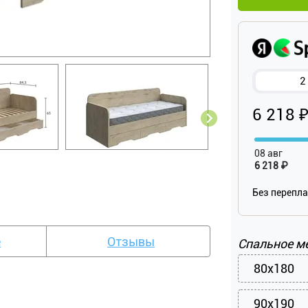
2
6 218 
08 авг
6 218 ₽
Без перепл
е
Отзывы
Спальное м
80x180
90x190