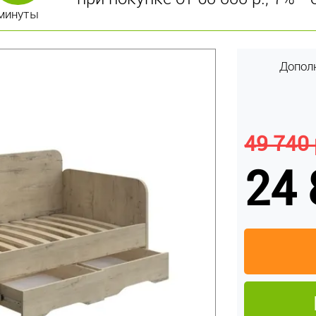
минуты
Допол
49 740 
24 