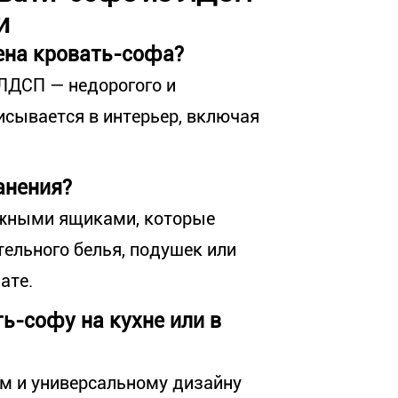
и
ена кровать-софа?
ЛДСП — недорогого и
исывается в интерьер, включая
анения?
ижными ящиками, которые
тельного белья, подушек или
ате.
ь-софу на кухне или в
м и универсальному дизайну