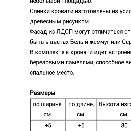
небольшой площадью.
Спинки кровати изготовлены из уси
древесным рисунком.
Фасад из ЛДСП могут отличаться от 
быть в цветах Белый жемчуг или Се
В комплекте к кровати идет встроен
березовыми ламелями, способное вы
спальное место.
Размеры
:
по ширине,
по длине,
Высота изг
см.
см.
см.
+5
+5
80