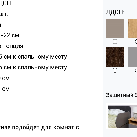
ДСП
ЛДСП:
шт.
а
3-22 см
оп опция
 5 см к спальному месту
 5 см к спальному месту
0 см
9 см
Защитный 
иле подойдет для комнат с