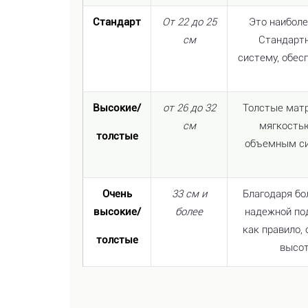
Стандарт
От 22 до 25
Это наиболе
см
Стандартн
систему, обе
Высокие/
от 26 до 32
Толстые мат
см
мягкостью
толстые
объемным с
Очень
33 см и
Благодаря б
высокие/
более
надежной по
как правило,
толстые
высот