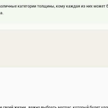
азличные категории толщины, кому каждая из них может б
а.
и своей жизни , важно выбрать матрас, который будет уд