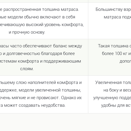
е распространенная толщина матраса.
Большинству взро
ые модели обычно включают в себя
матраса подх
спечивающую высокий уровень комфорта,
и прочную основу.
расы часто обеспечивают баланс между
Такая толщина 
 и долговечностью благодаря более
более 100 кг и
истемам комфорта и поддерживающим
допол
слоям.
ольшему слою наполнителей комфорта и
Увеличенная тол
ддержке, модели увеличенной толщины,
на боку и вес
 очень мягкие и не провисают. Однако их
улучшенную подде
а может создавать неудобства.
удобны для вс