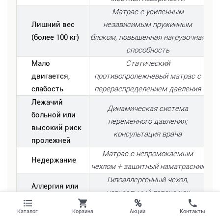
Матрас с усиленным
Лишний вес
независимым пружинным
(более 100 кг)
блоком, повышенная нагрузочная
способность
Мало
Статический
двигается,
противопролежневый матрас с
слабость
перераспределением давления
Лежачий
Динамическая система
больной или
переменного давления;
высокий риск
консультация врача
пролежней
Матрас с непромокаемым
Недержание
чехлом + защитный наматрасник
Гипоаллергенный чехол,
Аллергия или
натуральный латекс или
чувствительная
%
сертифицированные безопасные
кожа
Акции
Каталог
Корзина
Контакты
материалы