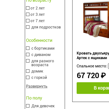
По возрасту
от 2 лет
от 3 лет
от 7 лет
для подростков
Особенности
с бортиками
Кровать двухъяру
с диваном
Артек с ящиками
для разного
возраста
Спальное место:
домик
67 720 ₽
с горкой
Развернуть
В корз
По полу
Для девочек