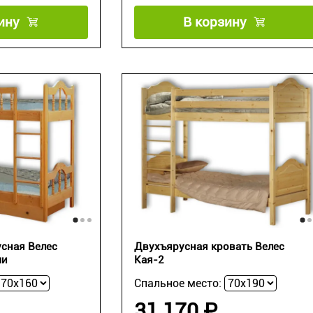
ину
В корзину
сная Велес
Двухъярусная кровать Велес
ми
Кая-2
Спальное место:
31 170 ₽