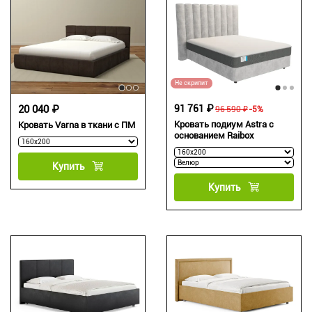
Не скрипит
20 040 ₽
91 761 ₽
96 590 ₽
-5%
Кровать подиум Astra с
Кровать Varna в ткани c ПМ
основанием Raibox
Купить
Купить