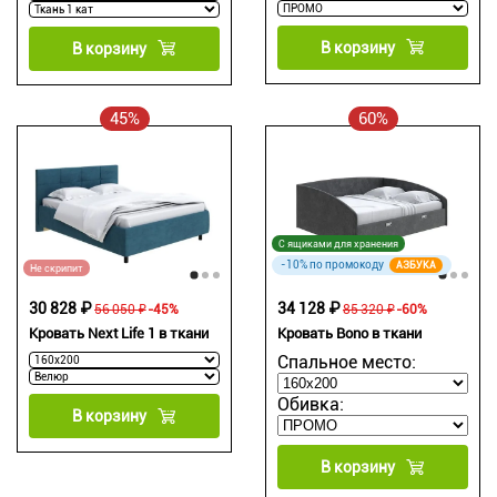
В корзину
В корзину
45%
60%
С ящиками для хранения
-10% по промокоду
АЗБУКА
Не скрипит
30 828 ₽
34 128 ₽
56 050 ₽
-45%
85 320 ₽
-60%
Кровать Next Life 1 в ткани
Кровать Bono в ткани
Спальное место:
Обивка:
В корзину
В корзину