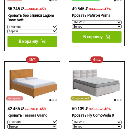
36 245 ₽
49 545 ₽
65 900 ₽
-45%
93 480 ₽
-47%
Кровать без спинки Lagom
Кровать Райтон Prima
Base Soft
В корзину
В корзину
45%
46%
Не скрипит
С подсветкой
42 455 ₽
50 139 ₽
77 190 ₽
-45%
92 850 ₽
-46%
Кровать Tessera Grand
Кровать Fly ComoVeda 8