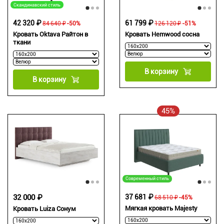
Скандинавский стиль
42 320 ₽
61 799 ₽
84 640 ₽
-50%
126 120 ₽
-51%
Кровать Oktava Райтон в
Кровать Hemwood сосна
ткани
В корзину
В корзину
45%
Современный стиль
32 000 ₽
37 681 ₽
68 510 ₽
-45%
Мягкая кровать Majesty
Кровать Luiza Сонум