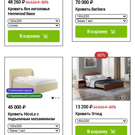
48 260 ₽
70 000 ₽
96 520 ₽
-50%
Кровать без изголовья
Кровать Barbara
Hemwood Base
В корзину
В корзину
60%
Усиленный каркас
С ящиками для хранения
45 000 ₽
13 200 ₽
33 000 ₽
-60%
Кровать Этюд
Кровать NicoLe c
подъемным механизмом
В корзину