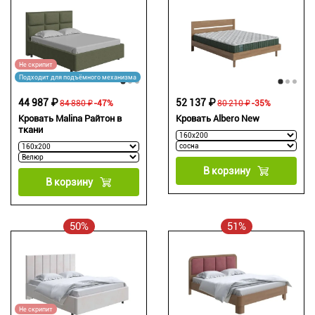
Не скрипит
Подходит для подъёмного механизма
44 987 ₽
52 137 ₽
84 880 ₽
-47%
80 210 ₽
-35%
Кровать Malina Райтон в
Кровать Albero New
ткани
В корзину
В корзину
50%
51%
Не скрипит