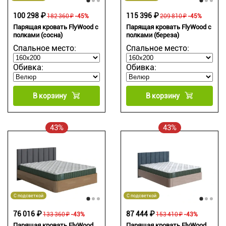
100 298 ₽
115 396 ₽
182 360 ₽
-45%
209 810 ₽
-45%
Парящая кровать FlyWood с
Парящая кровать FlyWood с
полками (сосна)
полками (береза)
Спальное место:
Спальное место:
Обивка:
Обивка:
В корзину
В корзину
43%
43%
С подсветкой
С подсветкой
76 016 ₽
87 444 ₽
133 360 ₽
-43%
153 410 ₽
-43%
Парящая кровать FlyWood
Парящая кровать FlyWood