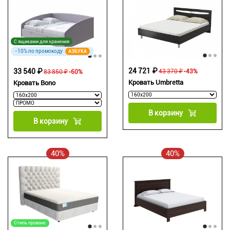
С ящиками для хранения
-10% по промокоду
АЗБУКА
24 721 ₽
33 540 ₽
43 370 ₽
-43%
83 850 ₽
-60%
Кровать Umbretta
Кровать Bono
В корзину
В корзину
40%
40%
Стиль прованс