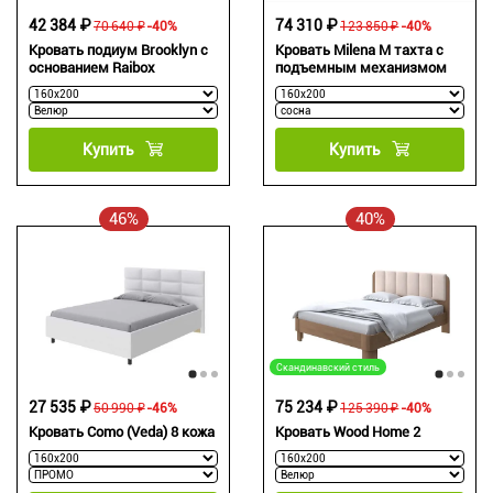
42 384 ₽
74 310 ₽
70 640 ₽
-40%
123 850 ₽
-40%
Кровать подиум Brooklyn с
Кровать Milena М тахта с
основанием Raibox
подъемным механизмом
Купить
Купить
46%
40%
Скандинавский стиль
27 535 ₽
75 234 ₽
50 990 ₽
-46%
125 390 ₽
-40%
Кровать Como (Veda) 8 кожа
Кровать Wood Home 2