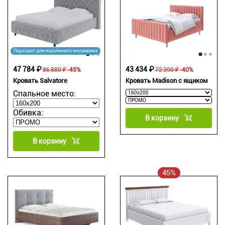
Подходит для подъёмного механизма
47 784 ₽
43 434 ₽
86 880 ₽
-45%
72 390 ₽
-40%
Кровать Salvatore
Кровать Madison с ящиком
Спальное место:
Обивка:
В корзину
В корзину
45%