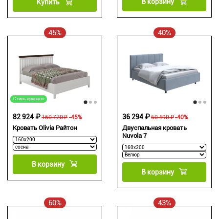
В корзину
Купить
45%
40%
Стиль прованс
82 924 ₽
36 294 ₽
150 770 ₽
-45%
60 490 ₽
-40%
Кровать Olivia Райтон
Двуспальная кровать
Nuvola 7
В корзину
В корзину
60%
43%