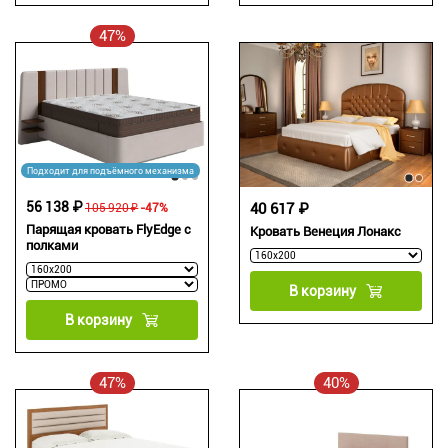
47%
Подходит для подъёмного механизма
56 138 ₽
40 617 ₽
105 920 ₽
-47%
Парящая кровать FlyEdge с
Кровать Венеция Лонакс
полками
В корзину
В корзину
47%
40%