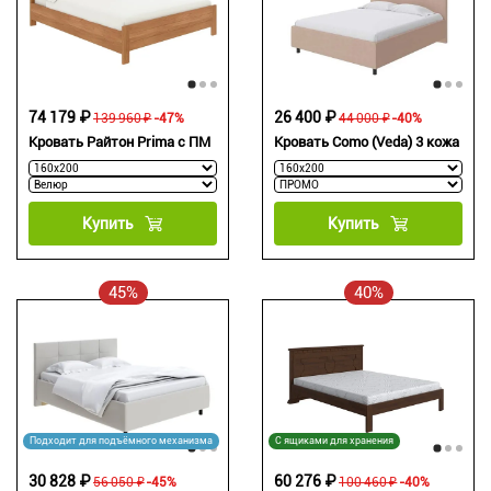
74 179 ₽
26 400 ₽
139 960 ₽
-47%
44 000 ₽
-40%
Кровать Райтон Prima с ПМ
Кровать Como (Veda) 3 кожа
Купить
Купить
45%
40%
Подходит для подъёмного механизма
С ящиками для хранения
30 828 ₽
60 276 ₽
56 050 ₽
-45%
100 460 ₽
-40%