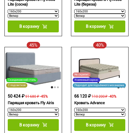
Lite (сосна)
Lite (береза)
В корзину
В корзину
45%
40%
Не скрипит
Скандинавский стиль
Усиленный каркас
С подсветкой
Подходит для подъёмного механизма
50 424 ₽
66 120 ₽
91 680 ₽
-45%
110 200 ₽
-40%
Парящая кровать Fly Airis
Кровать Advance
В корзину
В корзину