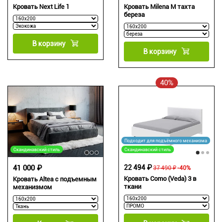
Кровать Next Life 1
Кровать Milena М тахта
береза
В корзину
В корзину
40%
Подходит для подъёмного механизма
Скандинавский стиль
Скандинавский стиль
41 000 ₽
22 494 ₽
37 490 ₽
-40%
Кровать Como (Veda) 3 в
Кровать Altea с подъемным
ткани
механизмом