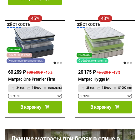
45%
43%
ЖЁСТКОСТЬ
ЖЁСТКОСТЬ
Высокий
Усиленные края
Высокий
Усиленная зона поясницы
С эффектом памяти
60 269 ₽
26 175 ₽
109 580 ₽
-45%
45 920 ₽
-43%
Матрас One Premier Firm
Матрас Hygge M
34 см.
150 кг.
зональный независимый пружинный блок
28 см.
140 кг.
S1000 независи
В корзину
В корзину
Лучшие матрасы при болях в спине в