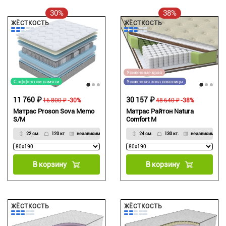
30%
38%
ЖЁСТКОСТЬ
ЖЁСТКОСТЬ
Усиленные края
С эффектом памяти
Усиленная зона поясницы
11 760 ₽
30 157 ₽
16 800 ₽
-30%
48 640 ₽
-38%
Матрас Proson Sova Memo
Матрас Райтон Natura
S/M
Comfort M
22 см.
120 кг
независимый
24 см.
130 кг.
независимый
В корзину
В корзину
ЖЁСТКОСТЬ
ЖЁСТКОСТЬ