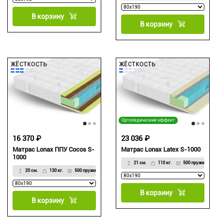
В корзину
В корзину
ЖЁСТКОСТЬ
ЖЁСТКОСТЬ
Ортопедический эффект
16 370 ₽
23 036 ₽
Матрас Lonax ППУ Cocos S-
Матрас Lonax Latex S-1000
1000
21 см.
110 кг.
500 пружин на м
20 см.
130 кг.
500 пружин на м2
В корзину
В корзину