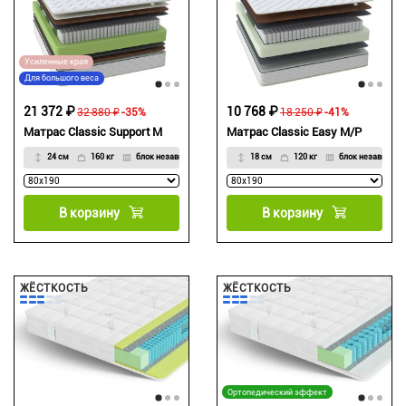
Усиленные края
Для большого веса
21 372 ₽
10 768 ₽
32 880 ₽
-35%
18 250 ₽
-41%
Матрас Classic Support M
Матрас Classic Easy M/P
24 см
160 кг
блок независимых пружин
18 см
120 кг
блок независим
В корзину
В корзину
ЖЁСТКОСТЬ
ЖЁСТКОСТЬ
Ортопедический эффект