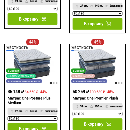
24 см.
140 кг.
блок независимых пружин Strong Spring
27 см.
140 кг.
блок независимы
В корзину
В корзину
44%
45%
ЖЁСТКОСТЬ
ЖЁСТКОСТЬ
Высокий
Высокий
С эффектом памяти
Усиленные края
Усиленная зона поясницы
Усиленная зона поясницы
36 148 ₽
60 269 ₽
64 550 ₽
-44%
109 580 ₽
-45%
Матрас One Posture Plus
Матрас One Premier Plush
Medium
34 см.
150 кг.
зональный неза
27 см.
140 кг.
блок независимых пружин Strong Spring
В корзину
В корзину