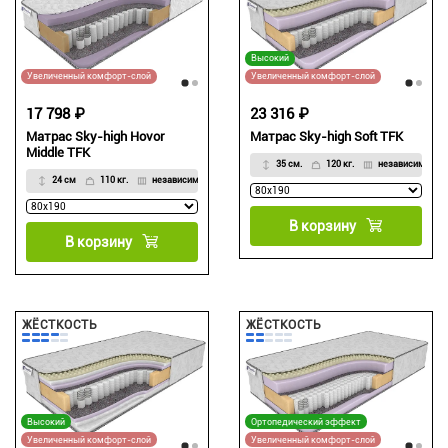
Высокий
Увеличенный комфорт-слой
Увеличенный комфорт-слой
17 798 ₽
23 316 ₽
Матрас Sky-high Hovor
Матрас Sky-high Soft TFK
Middle TFK
35 см.
120 кг.
независимый
24 см
110 кг.
независимый
В корзину
В корзину
ЖЁСТКОСТЬ
ЖЁСТКОСТЬ
Высокий
Ортопедический эффект
Увеличенный комфорт-слой
Увеличенный комфорт-слой