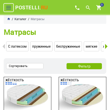
0
POSTELLI.
RU
Каталог
Матрасы
Матрасы
С латексом
пружинные
беспружинные
мягкие
жёс
Фильтр
Сортировать:
ЖЁСТКОСТЬ
ЖЁСТКОСТЬ