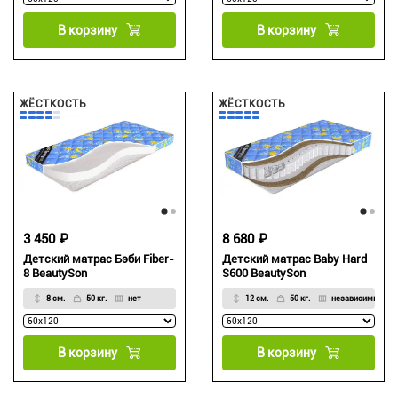
В корзину
В корзину
ЖЁСТКОСТЬ
ЖЁСТКОСТЬ
3 450 ₽
8 680 ₽
Детский матрас Бэби Fiber-
Детский матрас Baby Hard
8 BeautySon
S600 BeautySon
8 см.
50 кг.
нет
12 см.
50 кг.
независимый
В корзину
В корзину