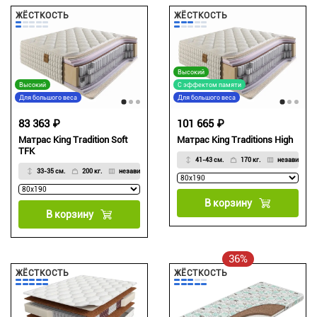
ЖЁСТКОСТЬ
ЖЁСТКОСТЬ
Высокий
Высокий
С эффектом памяти
Для большого веса
Для большого веса
83 363 ₽
101 665 ₽
Матрас King Tradition Soft
Матрас King Traditions High
TFK
41-43 см.
170 кг.
независимы
33-35 см.
200 кг.
независимый
В корзину
В корзину
36%
ЖЁСТКОСТЬ
ЖЁСТКОСТЬ