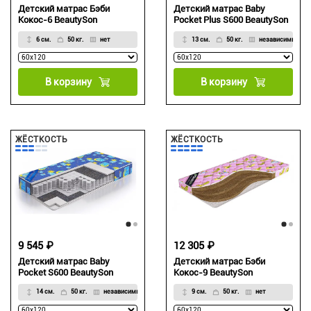
Детский матрас Бэби
Детский матрас Baby
Кокос-6 BeautySon
Pocket Plus S600 BeautySon
6 см.
50 кг.
нет
13 см.
50 кг.
независимый
В корзину
В корзину
ЖЁСТКОСТЬ
ЖЁСТКОСТЬ
9 545 ₽
12 305 ₽
Детский матрас Baby
Детский матрас Бэби
Pocket S600 BeautySon
Кокос-9 BeautySon
14 см.
50 кг.
независимый
9 см.
50 кг.
нет