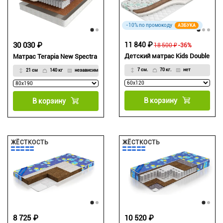
-10% по промокоду
АЗБУКА
30 030 ₽
11 840 ₽
18 500 ₽
-36%
Детский матрас Kids Double
Матрас Terapia New Spectra
7 см.
70 кг.
нет
21 см
140 кг
независимый блок
В корзину
В корзину
ЖЁСТКОСТЬ
ЖЁСТКОСТЬ
8 725 ₽
10 520 ₽