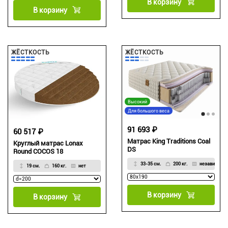
В корзину
В корзину
ЖЁСТКОСТЬ
ЖЁСТКОСТЬ
Высокий
Для большого веса
91 693 ₽
60 517 ₽
Матрас King Traditions Coal
Круглый матрас Lonax
DS
Round COCOS 18
33-35 см.
200 кг.
независимы
19 см.
160 кг.
нет
В корзину
В корзину